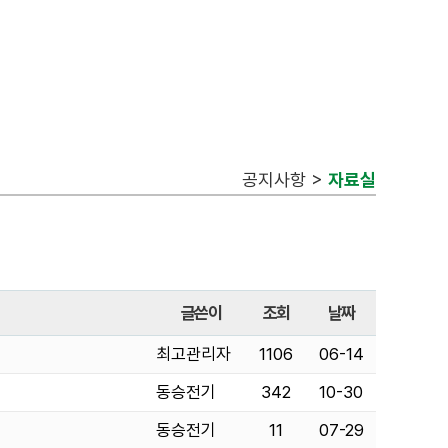
공지사항 >
자료실
글쓴이
조회
날짜
최고관리자
1106
06-14
동승전기
342
10-30
동승전기
11
07-29