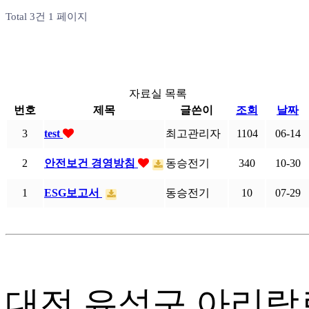
Total 3건
1 페이지
자료실 목록
번호
제목
글쓴이
조회
날짜
3
test
최고관리자
1104
06-14
2
안전보건 경영방침
동승전기
340
10-30
1
ESG보고서
동승전기
10
07-29
대전 유성구 아리랑로 