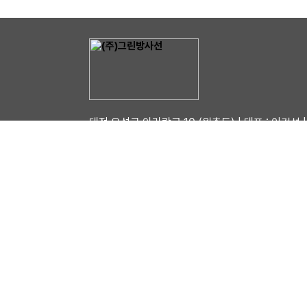
대전 유성구 아리랑로 10 (원촌동) | 대표 : 이건선 | 
COPYRIGHT ⓒ (주)동승전기. ALL RIGHTS R