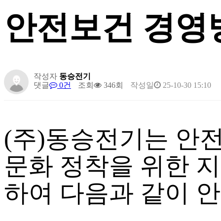
안전보건 경영
작성자
동승전기
댓글
0건
조회
346회
작성일
25-10-30 15:10
(주)동승전기는 안
문화 정착을 위한 
하여 다음과 같이 