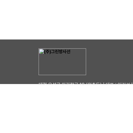
대전 유성구 아리랑로 10 (원촌동) | 대표 : 이건선 | 
COPYRIGHT ⓒ (주)동승전기. ALL RIGHTS R